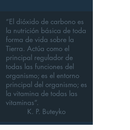
“El dióxido de carbono es
la nutrición básica de toda
forma de vida sobre la
Tierra. Actúa como el
principal regulador de
todas las funciones del
organismo; es el entorno
principal del organismo; es
la vitamina de todas las
vitaminas”.
K. P. Buteyko