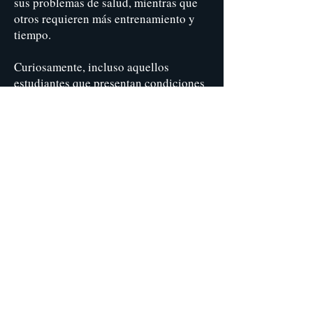
sus problemas de salud, mientras que
otros requieren más entrenamiento y
tiempo.
Curiosamente, incluso aquellos
estudiantes que presentan condiciones
muy serias y varios síntomas
agravantes comienzan a ver mejorías
muy rápidamente, frecuentemente en
cuestión de días. Usualmente
alentamos a nuestros estudiantes a
empezar con un Curso Básico para
Principiantes, incluso para aquellos
con condiciones muy serias. Un curso
básico puede no ser suficiente para
resolver todos sus problemas de salud,
sin embargo, los resultados positivos y
mejorías son suficientes para demostrar
la autenticidad de la práctica y proveer
el estímulo para continuar con el